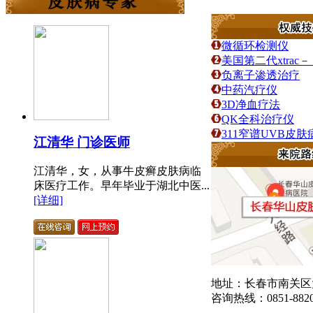
微循环检测仪
美国第二代xtra
负离子渗透治疗
中药汽疗仪
3D净血疗法
QK全科治疗仪
311窄谱UVB皮
江清华 门诊医师
江清华，女，从事牛皮癣皮肤病临
床医疗工作。早年毕业于湖北中医...
[详细]
地址：长春市南关区大
咨询热线：0851-8820