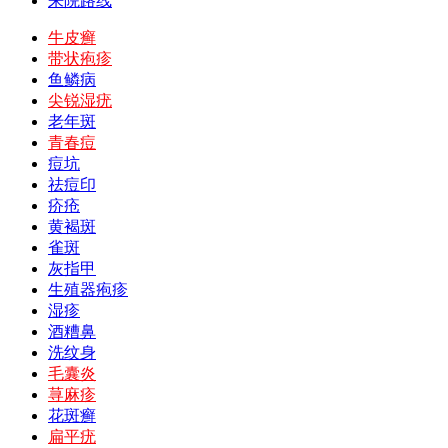
来院路线
牛皮癣
带状疱疹
鱼鳞病
尖锐湿疣
老年斑
青春痘
痘坑
祛痘印
疥疮
黄褐斑
雀斑
灰指甲
生殖器疱疹
湿疹
酒糟鼻
洗纹身
毛囊炎
荨麻疹
花斑癣
扁平疣