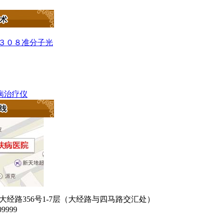
c－３０８准分子光
肤病治疗仪
经路356号1-7层（大经路与四马路交汇处）
9999