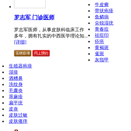
牛皮癣
带状疱疹
鱼鳞病
罗志军 门诊医师
尖锐湿疣
青春痘
罗志军医师，从事皮肤科临床工作
祛痘印
多年，拥有扎实的中西医学理论知...
疥疮
[详细]
黄褐斑
雀斑
灰指甲
生殖器疱疹
湿疹
酒糟鼻
洗纹身
毛囊炎
荨麻疹
扁平疣
皮炎
皮肤过敏
皮肤瘙痒