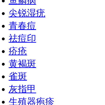
鱼鳞病
尖锐湿疣
青春痘
祛痘印
疥疮
黄褐斑
雀斑
灰指甲
生殖器疱疹