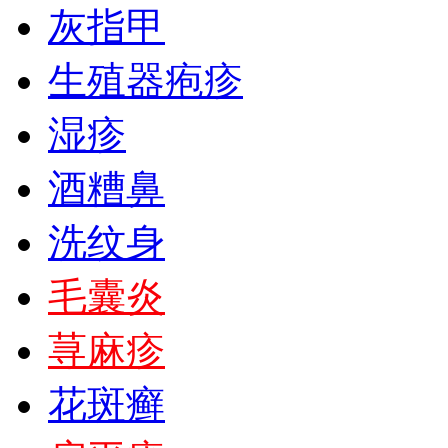
灰指甲
生殖器疱疹
湿疹
酒糟鼻
洗纹身
毛囊炎
荨麻疹
花斑癣