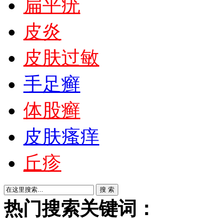
扁平疣
皮炎
皮肤过敏
手足癣
体股癣
皮肤瘙痒
丘疹
热门搜索关键词：