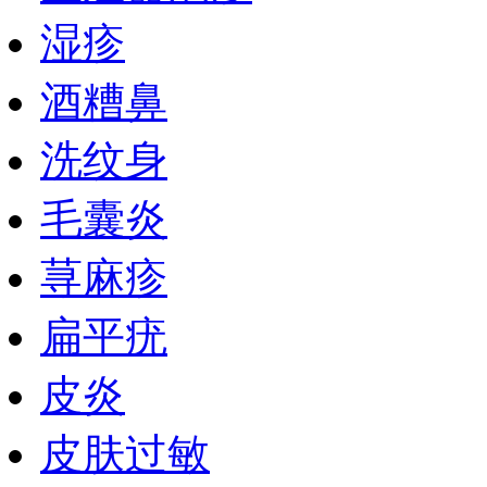
湿疹
酒糟鼻
洗纹身
毛囊炎
荨麻疹
扁平疣
皮炎
皮肤过敏