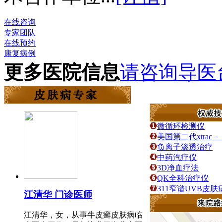
在线咨询
专家团队
在线预约
康复病例
更多医院信息
请咨询导医
微循环检测仪
美国第二代xtra
负离子渗透治疗
中药汽疗仪
3D净血疗法
QK全科治疗仪
311窄谱UVB皮
江清华 门诊医师
江清华，女，从事牛皮癣皮肤病临