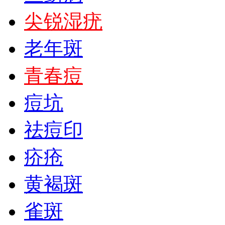
尖锐湿疣
老年斑
青春痘
痘坑
祛痘印
疥疮
黄褐斑
雀斑