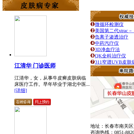
微循环检测仪
美国第二代xtra
负离子渗透治疗
中药汽疗仪
3D净血疗法
QK全科治疗仪
311窄谱UVB皮
江清华 门诊医师
江清华，女，从事牛皮癣皮肤病临
床医疗工作。早年毕业于湖北中医...
[详细]
地址：长春市南关区大
咨询热线：0851-8820