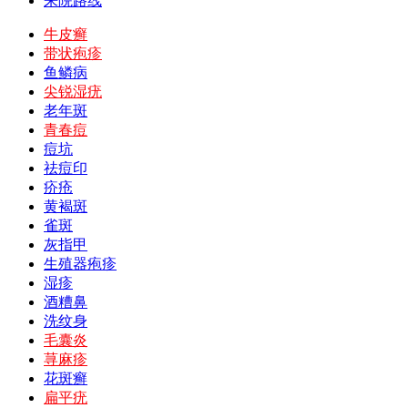
来院路线
牛皮癣
带状疱疹
鱼鳞病
尖锐湿疣
老年斑
青春痘
痘坑
祛痘印
疥疮
黄褐斑
雀斑
灰指甲
生殖器疱疹
湿疹
酒糟鼻
洗纹身
毛囊炎
荨麻疹
花斑癣
扁平疣