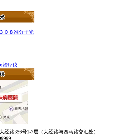
c－３０８准分子光
肤病治疗仪
经路356号1-7层（大经路与四马路交汇处）
9999