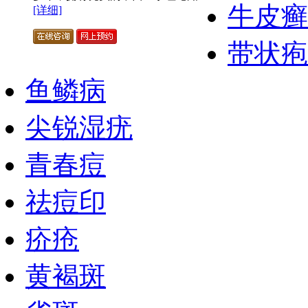
牛皮癣
[详细]
带状疱
鱼鳞病
尖锐湿疣
青春痘
祛痘印
疥疮
黄褐斑