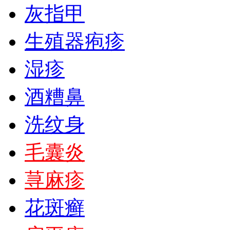
灰指甲
生殖器疱疹
湿疹
酒糟鼻
洗纹身
毛囊炎
荨麻疹
花斑癣