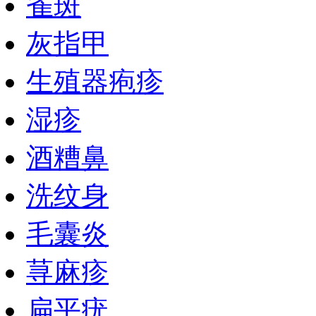
雀斑
灰指甲
生殖器疱疹
湿疹
酒糟鼻
洗纹身
毛囊炎
荨麻疹
扁平疣