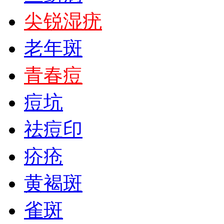
尖锐湿疣
老年斑
青春痘
痘坑
祛痘印
疥疮
黄褐斑
雀斑