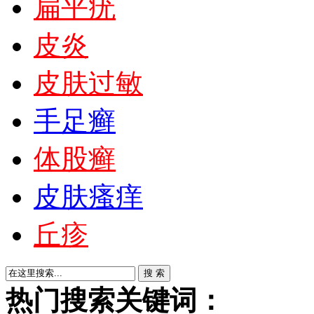
扁平疣
皮炎
皮肤过敏
手足癣
体股癣
皮肤瘙痒
丘疹
热门搜索关键词：