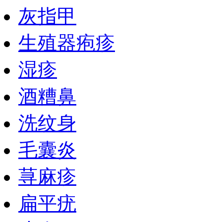
灰指甲
生殖器疱疹
湿疹
酒糟鼻
洗纹身
毛囊炎
荨麻疹
扁平疣