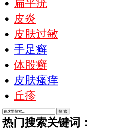
扁平疣
皮炎
皮肤过敏
手足癣
体股癣
皮肤瘙痒
丘疹
热门搜索关键词：