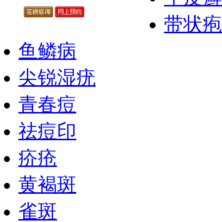
带状疱
鱼鳞病
尖锐湿疣
青春痘
祛痘印
疥疮
黄褐斑
雀斑