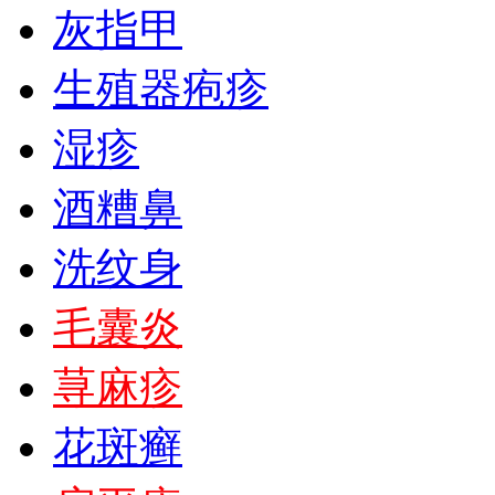
灰指甲
生殖器疱疹
湿疹
酒糟鼻
洗纹身
毛囊炎
荨麻疹
花斑癣