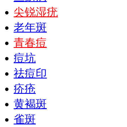
尖锐湿疣
老年斑
青春痘
痘坑
祛痘印
疥疮
黄褐斑
雀斑