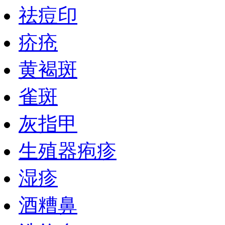
祛痘印
疥疮
黄褐斑
雀斑
灰指甲
生殖器疱疹
湿疹
酒糟鼻