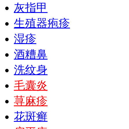
灰指甲
生殖器疱疹
湿疹
酒糟鼻
洗纹身
毛囊炎
荨麻疹
花斑癣