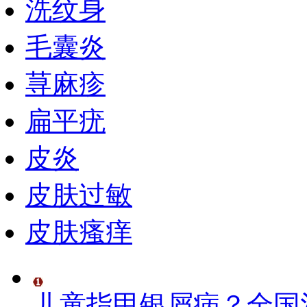
洗纹身
毛囊炎
荨麻疹
扁平疣
皮炎
皮肤过敏
皮肤瘙痒
儿童指甲银屑病？全国