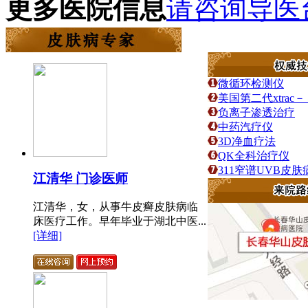
更多医院信息
请咨询导医
微循环检测仪
美国第二代xtra
负离子渗透治疗
中药汽疗仪
3D净血疗法
QK全科治疗仪
311窄谱UVB皮
江清华 门诊医师
江清华，女，从事牛皮癣皮肤病临
床医疗工作。早年毕业于湖北中医...
[详细]