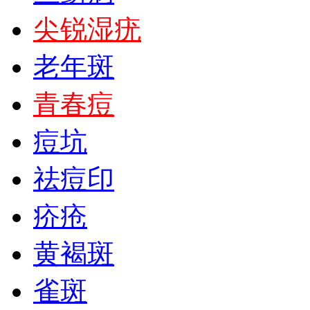
尖锐湿疣
老年斑
青春痘
痘坑
祛痘印
疥疮
黄褐斑
雀斑