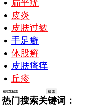
扁平疣
皮炎
皮肤过敏
手足癣
体股癣
皮肤瘙痒
丘疹
热门搜索关键词：