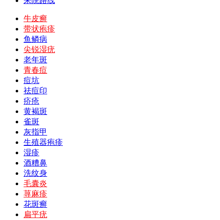
来院路线
牛皮癣
带状疱疹
鱼鳞病
尖锐湿疣
老年斑
青春痘
痘坑
祛痘印
疥疮
黄褐斑
雀斑
灰指甲
生殖器疱疹
湿疹
酒糟鼻
洗纹身
毛囊炎
荨麻疹
花斑癣
扁平疣