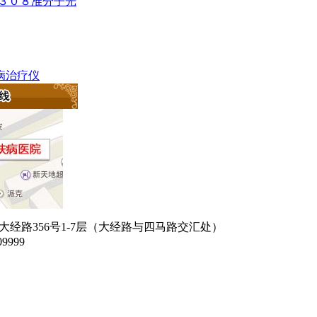
c－３０８准分子光
肤病治疗仪
经路356号1-7层（大经路与四马路交汇处）
9999