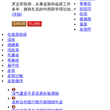
青春痘
罗志军医师，从事皮肤科临床工作
祛痘印
多年，拥有扎实的中西医学理论知...
疥疮
[详细]
黄褐斑
雀斑
灰指甲
生殖器疱疹
湿疹
酒糟鼻
洗纹身
毛囊炎
荨麻疹
扁平疣
皮炎
皮肤过敏
皮肤瘙痒
湿气重是不是容易长银屑病
农村合作医疗能不能报销牛皮