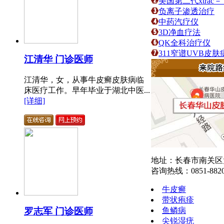
美国第二代xtra
负离子渗透治疗
中药汽疗仪
3D净血疗法
QK全科治疗仪
311窄谱UVB皮
江清华 门诊医师
江清华，女，从事牛皮癣皮肤病临
床医疗工作。早年毕业于湖北中医...
[详细]
地址：长春市南关区大
咨询热线：0851-8820
牛皮癣
带状疱疹
鱼鳞病
罗志军 门诊医师
尖锐湿疣