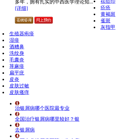
祛痘印
多年，拥有扎实的中西医学理论知...
疥疮
[详细]
黄褐斑
雀斑
灰指甲
生殖器疱疹
湿疹
酒糟鼻
洗纹身
毛囊炎
荨麻疹
扁平疣
皮炎
皮肤过敏
皮肤瘙痒
治银屑病哪个医院最专业
全国治疗银屑病哪里较好？银
去银屑病