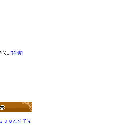
...
[详情]
c－３０８准分子光