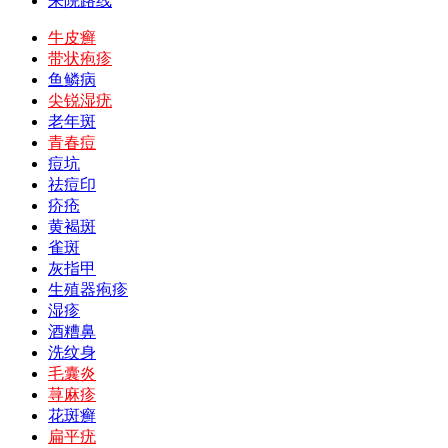
来院路线
牛皮癣
带状疱疹
鱼鳞病
尖锐湿疣
老年斑
青春痘
痘坑
祛痘印
疥疮
黄褐斑
雀斑
灰指甲
生殖器疱疹
湿疹
酒糟鼻
洗纹身
毛囊炎
荨麻疹
花斑癣
扁平疣