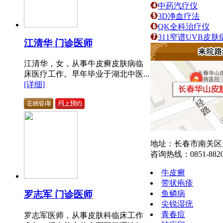
中药汽疗仪
3D净血疗法
QK全科治疗仪
311窄谱UVB皮
江清华 门诊医师
江清华，女，从事牛皮癣皮肤病临
床医疗工作。早年毕业于湖北中医...
[详细]
地址：长春市南关区大
咨询热线：0851-8820
牛皮癣
带状疱疹
鱼鳞病
罗志军 门诊医师
尖锐湿疣
青春痘
罗志军医师，从事皮肤科临床工作