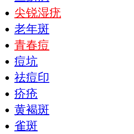
尖锐湿疣
老年斑
青春痘
痘坑
祛痘印
疥疮
黄褐斑
雀斑