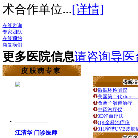
术合作单位...
[详情]
在线咨询
专家团队
在线预约
康复病例
更多医院信息
请咨询导医
微循环检测仪
美国第二代xtra
负离子渗透治疗
中药汽疗仪
3D净血疗法
QK全科治疗仪
311窄谱UVB皮
江清华 门诊医师