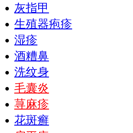
灰指甲
生殖器疱疹
湿疹
酒糟鼻
洗纹身
毛囊炎
荨麻疹
花斑癣