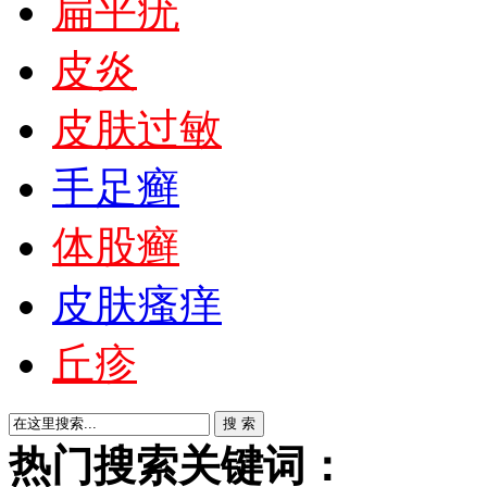
扁平疣
皮炎
皮肤过敏
手足癣
体股癣
皮肤瘙痒
丘疹
热门搜索关键词：