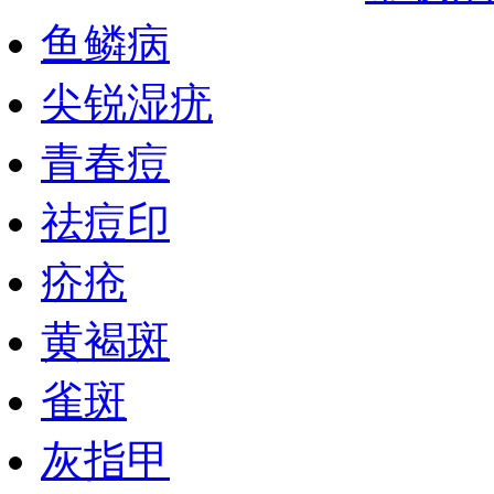
鱼鳞病
尖锐湿疣
青春痘
祛痘印
疥疮
黄褐斑
雀斑
灰指甲