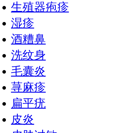
生殖器疱疹
湿疹
酒糟鼻
洗纹身
毛囊炎
荨麻疹
扁平疣
皮炎