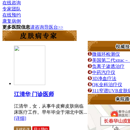
在线咨询
专家团队
在线预约
康复病例
更多医院信息
请咨询导医台>>
微循环检测仪
美国第二代xtra
负离子渗透治疗
中药汽疗仪
3D净血疗法
QK全科治疗仪
311窄谱UVB皮
江清华 门诊医师
江清华，女，从事牛皮癣皮肤病临
床医疗工作。早年毕业于湖北中医...
[详细]