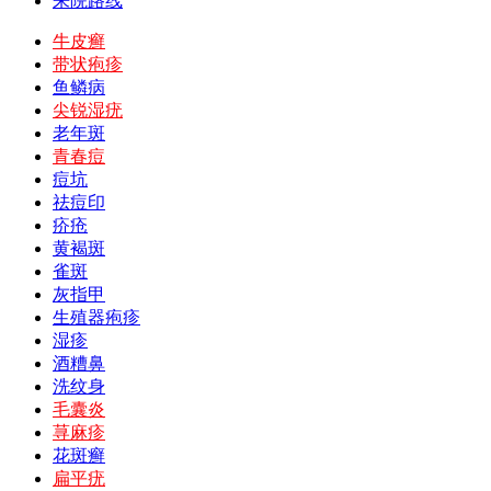
来院路线
牛皮癣
带状疱疹
鱼鳞病
尖锐湿疣
老年斑
青春痘
痘坑
祛痘印
疥疮
黄褐斑
雀斑
灰指甲
生殖器疱疹
湿疹
酒糟鼻
洗纹身
毛囊炎
荨麻疹
花斑癣
扁平疣