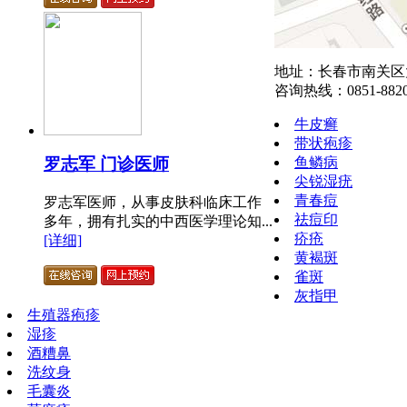
地址：长春市南关区大
咨询热线：0851-8820
牛皮癣
带状疱疹
鱼鳞病
罗志军 门诊医师
尖锐湿疣
青春痘
罗志军医师，从事皮肤科临床工作
祛痘印
多年，拥有扎实的中西医学理论知...
疥疮
[详细]
黄褐斑
雀斑
灰指甲
生殖器疱疹
湿疹
酒糟鼻
洗纹身
毛囊炎