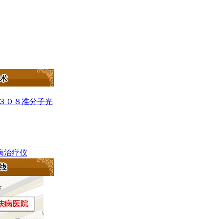
c－３０８准分子光
肤病治疗仪