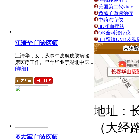
微循环检测仪
美国第二代xtra
负离子渗透治疗
中药汽疗仪
3D净血疗法
QK全科治疗仪
311窄谱UVB皮
江清华 门诊医师
江清华，女，从事牛皮癣皮肤病临
床医疗工作。早年毕业于湖北中医...
[详细]
地址：长
（大经
罗志军 门诊医师