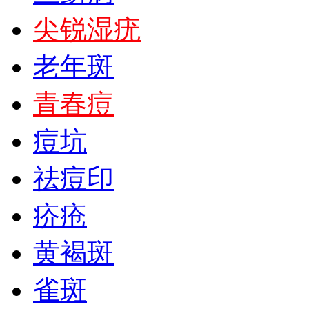
尖锐湿疣
老年斑
青春痘
痘坑
祛痘印
疥疮
黄褐斑
雀斑