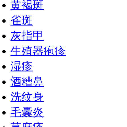
黄褐斑
雀斑
灰指甲
生殖器疱疹
湿疹
酒糟鼻
洗纹身
毛囊炎