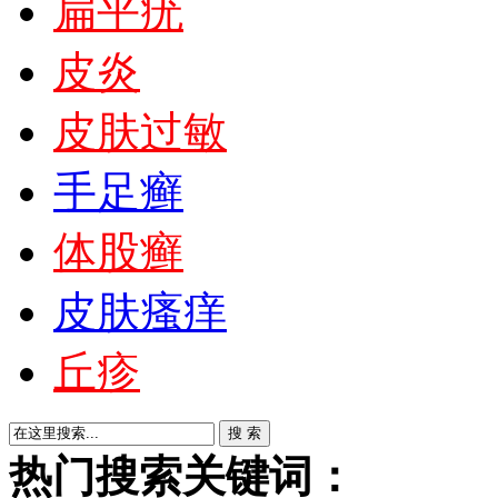
扁平疣
皮炎
皮肤过敏
手足癣
体股癣
皮肤瘙痒
丘疹
热门搜索关键词：