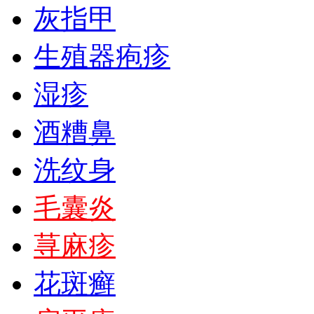
灰指甲
生殖器疱疹
湿疹
酒糟鼻
洗纹身
毛囊炎
荨麻疹
花斑癣