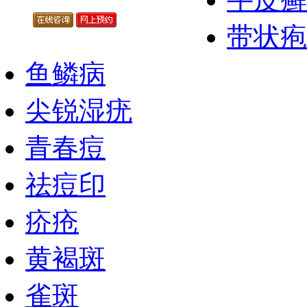
带状疱
鱼鳞病
尖锐湿疣
青春痘
祛痘印
疥疮
黄褐斑
雀斑