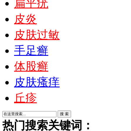
扁平疣
皮炎
皮肤过敏
手足癣
体股癣
皮肤瘙痒
丘疹
热门搜索关键词：