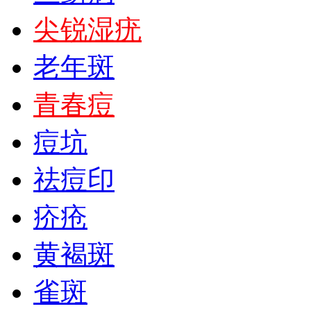
尖锐湿疣
老年斑
青春痘
痘坑
祛痘印
疥疮
黄褐斑
雀斑