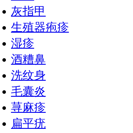
灰指甲
生殖器疱疹
湿疹
酒糟鼻
洗纹身
毛囊炎
荨麻疹
扁平疣