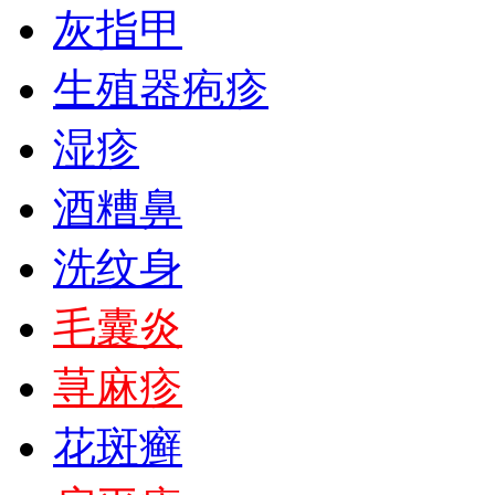
灰指甲
生殖器疱疹
湿疹
酒糟鼻
洗纹身
毛囊炎
荨麻疹
花斑癣