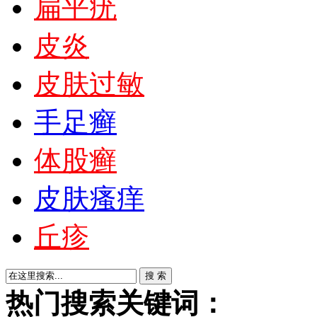
扁平疣
皮炎
皮肤过敏
手足癣
体股癣
皮肤瘙痒
丘疹
热门搜索关键词：