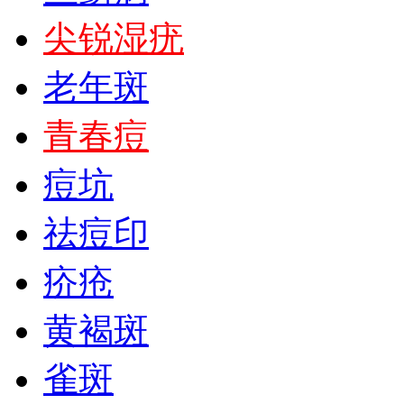
尖锐湿疣
老年斑
青春痘
痘坑
祛痘印
疥疮
黄褐斑
雀斑