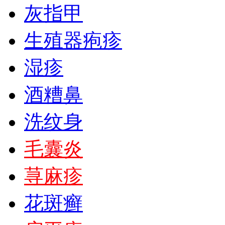
灰指甲
生殖器疱疹
湿疹
酒糟鼻
洗纹身
毛囊炎
荨麻疹
花斑癣