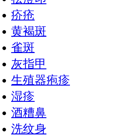
疥疮
黄褐斑
雀斑
灰指甲
生殖器疱疹
湿疹
酒糟鼻
洗纹身