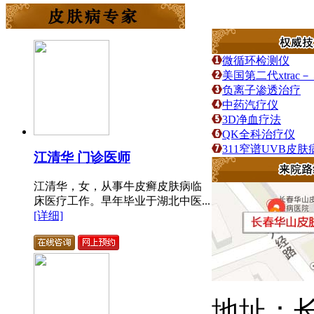
微循环检测仪
美国第二代xtra
负离子渗透治疗
中药汽疗仪
3D净血疗法
QK全科治疗仪
311窄谱UVB皮
江清华 门诊医师
江清华，女，从事牛皮癣皮肤病临
床医疗工作。早年毕业于湖北中医...
[详细]
地址：长