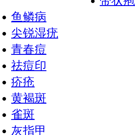
带状疱
鱼鳞病
尖锐湿疣
青春痘
祛痘印
疥疮
黄褐斑
雀斑
灰指甲