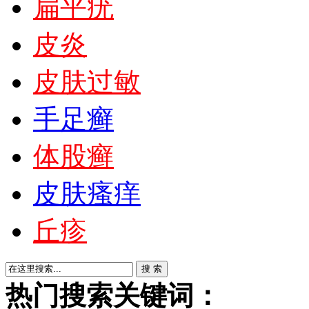
扁平疣
皮炎
皮肤过敏
手足癣
体股癣
皮肤瘙痒
丘疹
热门搜索关键词：