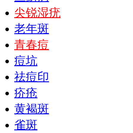
尖锐湿疣
老年斑
青春痘
痘坑
祛痘印
疥疮
黄褐斑
雀斑