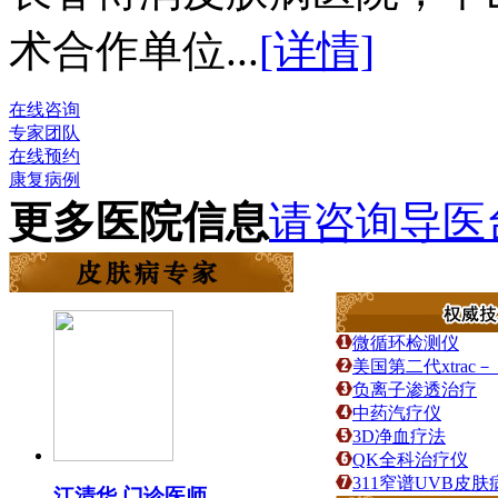
术合作单位...
[详情]
在线咨询
专家团队
在线预约
康复病例
更多医院信息
请咨询导医
微循环检测仪
美国第二代xtra
负离子渗透治疗
中药汽疗仪
3D净血疗法
QK全科治疗仪
311窄谱UVB皮
江清华 门诊医师