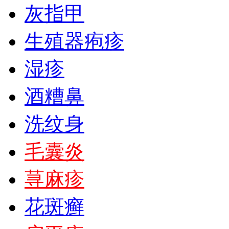
灰指甲
生殖器疱疹
湿疹
酒糟鼻
洗纹身
毛囊炎
荨麻疹
花斑癣