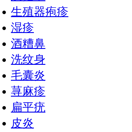
生殖器疱疹
湿疹
酒糟鼻
洗纹身
毛囊炎
荨麻疹
扁平疣
皮炎