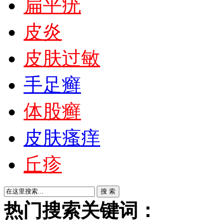
扁平疣
皮炎
皮肤过敏
手足癣
体股癣
皮肤瘙痒
丘疹
热门搜索关键词：