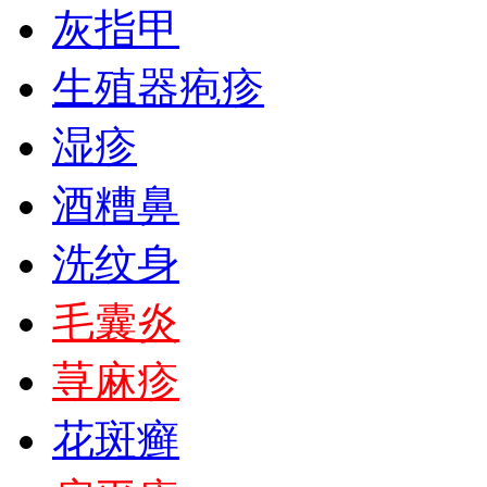
灰指甲
生殖器疱疹
湿疹
酒糟鼻
洗纹身
毛囊炎
荨麻疹
花斑癣