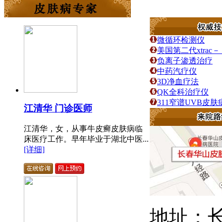
微循环检测仪
美国第二代xtra
负离子渗透治疗
中药汽疗仪
3D净血疗法
QK全科治疗仪
311窄谱UVB皮
江清华 门诊医师
江清华，女，从事牛皮癣皮肤病临
床医疗工作。早年毕业于湖北中医...
[详细]
地址：长