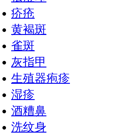
疥疮
黄褐斑
雀斑
灰指甲
生殖器疱疹
湿疹
酒糟鼻
洗纹身