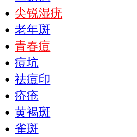
尖锐湿疣
老年斑
青春痘
痘坑
祛痘印
疥疮
黄褐斑
雀斑