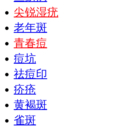
尖锐湿疣
老年斑
青春痘
痘坑
祛痘印
疥疮
黄褐斑
雀斑