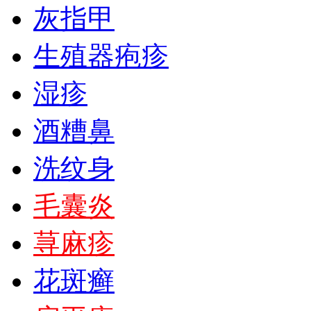
灰指甲
生殖器疱疹
湿疹
酒糟鼻
洗纹身
毛囊炎
荨麻疹
花斑癣