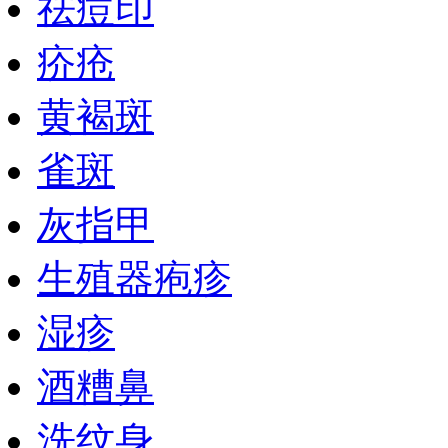
祛痘印
疥疮
黄褐斑
雀斑
灰指甲
生殖器疱疹
湿疹
酒糟鼻
洗纹身