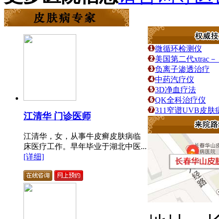
微循环检测仪
美国第二代xtra
负离子渗透治疗
中药汽疗仪
3D净血疗法
QK全科治疗仪
311窄谱UVB皮
江清华 门诊医师
江清华，女，从事牛皮癣皮肤病临
床医疗工作。早年毕业于湖北中医...
[详细]