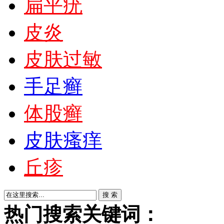
扁平疣
皮炎
皮肤过敏
手足癣
体股癣
皮肤瘙痒
丘疹
热门搜索关键词：